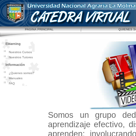
PAGINA PRINCIPAL
QUIENES 
Elearning
Nuestros Cursos
Nuestros Tutores
Información
¿Quienes somos?
Manuales
FAQ
Somos un grupo dedi
aprendizaje efectivo, 
aprenden; involucran