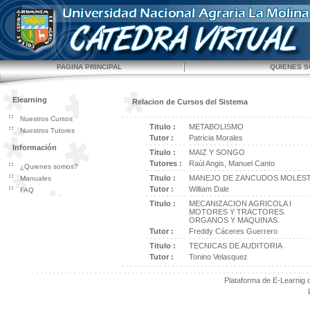
PAGINA PRINCIPAL
QUIENES 
Elearning
Relacion de Cursos del Sistema
Nuestros Cursos
Titulo :
METABOLISMO
Nuestros Tutores
Tutor :
Patricia Morales
Información
Titulo :
MAIZ Y SONGO
Tutores :
Raúl Angis, Manuel Canto
¿Quienes somos?
Titulo :
MANEJO DE ZANCUDOS MOLEST
Manuales
Tutor :
William Dale
FAQ
Titulo :
MECANIZACION AGRICOLA I
MOTORES Y TRACTORES.
ORGANOS Y MAQUINAS.
Tutor :
Freddy Cáceres Guerrero
Titulo :
TECNICAS DE AUDITORIA
Tutor :
Tonino Velasquez
Plataforma de E-Learnig