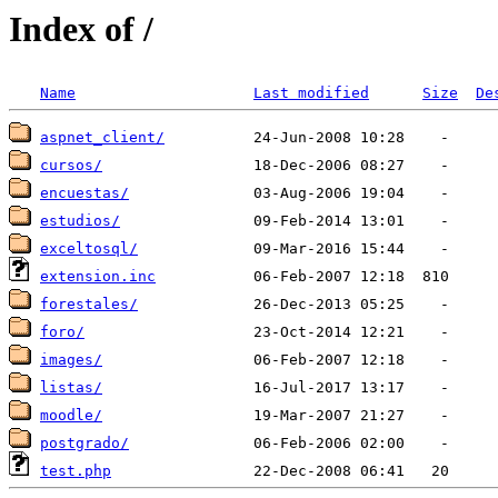
Index of /
Name
Last modified
Size
De
aspnet_client/
cursos/
encuestas/
estudios/
exceltosql/
extension.inc
forestales/
foro/
images/
listas/
moodle/
postgrado/
test.php